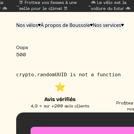
la
🍑 Frottez vos fesses à une
🚲 Le vélo est la
r 🚲
selle pour le climat 🍑
voiture du futur 🚲
Nos vélos
À propos de Boussole
Nos services
Oops
500
crypto.randomUUID is not a function
⭐️
Avis vérifiés
Profitez
4,9 ⭐ sur +200 avis clients
nos