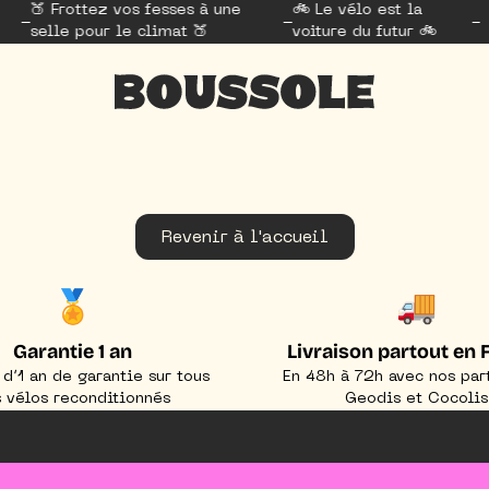
🍑 Frottez vos fesses à une
🚲 Le vélo est la
selle pour le climat 🍑
voiture du futur 🚲
Revenir à l'accueil
🏅
🚚
Garantie 1 an
Livraison partout en 
 d’1 an de garantie sur tous
En 48h à 72h avec nos par
 vélos reconditionnés
Geodis et Cocolis