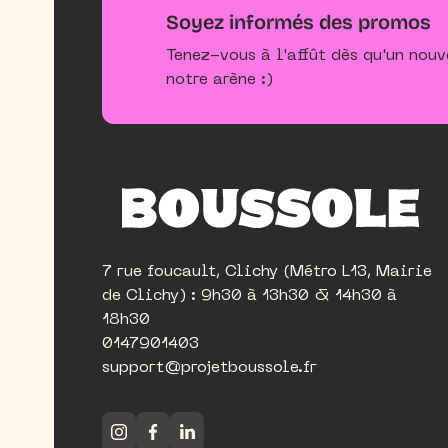
Soyez informés des promos
Tenez-vous à l'affût dès qu'un nou
notre arène :)
7 rue foucault, Clichy (Métro L13, Mairie
de Clichy) : 9h30 à 13h30 & 14h30 à
18h30
0147901403
support@projetboussole.fr